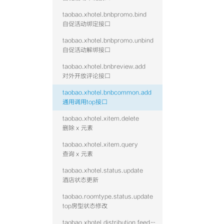
taobao.xhotel.bnbpromo.bind
自促活动绑定接口
taobao.xhotel.bnbpromo.unbind
自促活动解绑接口
taobao.xhotel.bnbreview.add
对外开放评论接口
taobao.xhotel.bnbcommon.add
通用调用top接口
taobao.xhotel.xitem.delete
删除 x 元素
taobao.xhotel.xitem.query
查询 x 元素
taobao.xhotel.status.update
酒店状态更新
taobao.roomtype.status.update
top房型状态修改
taobao.xhotel.distribution.feed.hotel.query