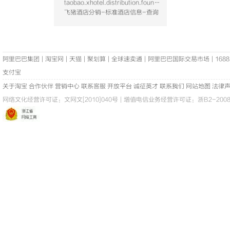
taobao.xhotel.distribution.foundation.hotel.query
飞猪酒店分销-标准酒店信息-查询
阿里巴巴集团
|
淘宝网
|
天猫
|
聚划算
|
全球速卖通
|
阿里巴巴国际交易市场
|
1688
支付宝
关于淘宝
合作伙伴
营销中心
联系客服
开放平台
诚征英才
联系我们
网站地图
法律
网络文化经营许可证：
文网文[2010]040号
|
增值电信业务经营许可证：浙B2-20080