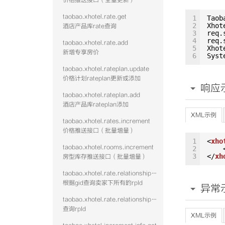
价格推送接口（全量更新）
taobao.xhotel.rate.get
1
Taob
2
Xhot
酒店产品库rate查询
3
req.
4
req.
taobao.xhotel.rate.add
5
Xhot
新增专享房价
6
Syst
taobao.xhotel.rateplan.update
价格计划rateplan更新或添加
响应
taobao.xhotel.rateplan.add
酒店产品库rateplan添加
XML示例
taobao.xhotel.rates.increment
价格推送接口（批量增量）
1
<
xho
taobao.xhotel.rooms.increment
2
3
</
xh
房型库存推送接口（批量增量）
taobao.xhotel.rate.relationshipwithrp.get
根据gid查询卖家下所有的rpId
异常
taobao.xhotel.rate.relationshipwithroom.get
查询rpId
XML示例