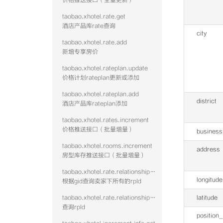
价格推送接口（全量更新）
taobao.xhotel.rate.get
酒店产品库rate查询
city
taobao.xhotel.rate.add
新增专享房价
taobao.xhotel.rateplan.update
价格计划rateplan更新或添加
taobao.xhotel.rateplan.add
district
酒店产品库rateplan添加
taobao.xhotel.rates.increment
价格推送接口（批量增量）
business
taobao.xhotel.rooms.increment
address
房型库存推送接口（批量增量）
taobao.xhotel.rate.relationshipwithrp.get
longitude
根据gid查询卖家下所有的rpId
taobao.xhotel.rate.relationshipwithroom.get
latitude
查询rpId
position