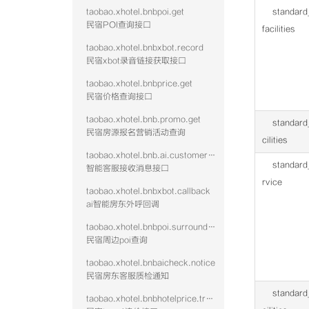
taobao.xhotel.bnbpoi.get
standar
民宿POI查询接口
facilities
taobao.xhotel.bnbxbot.record
民宿xbot录音链接获取接口
taobao.xhotel.bnbprice.get
民宿价格查询接口
taobao.xhotel.bnb.promo.get
standar
民宿房源报名营销活动查询
cilities
taobao.xhotel.bnb.ai.customer.message
standard
智能客服接收消息接口
rvice
taobao.xhotel.bnbxbot.callback
ai智能房东外呼回调
taobao.xhotel.bnbpoi.surrounding
民宿周边poi查询
taobao.xhotel.bnbaicheck.notice
民宿房东客服质检通知
standard
taobao.xhotel.bnbhotelprice.track