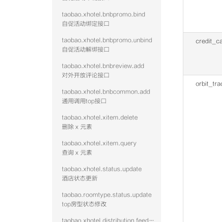
taobao.xhotel.bnbpromo.bind
自促活动绑定接口
taobao.xhotel.bnbpromo.unbind
credit_c
自促活动解绑接口
taobao.xhotel.bnbreview.add
对外开放评论接口
orbit_tra
taobao.xhotel.bnbcommon.add
通用调用top接口
taobao.xhotel.xitem.delete
删除 x 元素
taobao.xhotel.xitem.query
查询 x 元素
taobao.xhotel.status.update
酒店状态更新
taobao.roomtype.status.update
top房型状态修改
taobao.xhotel.distribution.feed.hotel.query