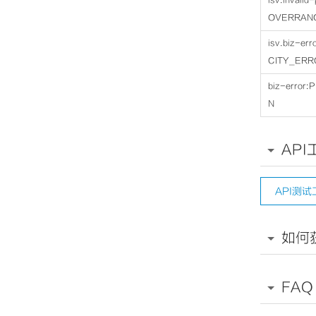
isv.invali
OVERRAN
isv.biz-e
CITY_ERR
biz-error
N
API
API测试
如何
FAQ