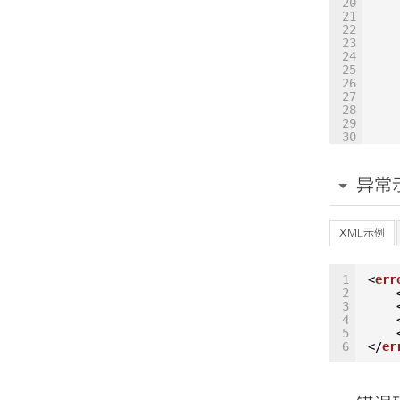
20
Xho
21
Sys
22
23
24
25
26
27
28
29
30
31
32
hot
33
异常
34
m_f
35
36
_10
37
XML示例
38
39
40
1
<
err
41
2
42
3
43
4
44
5
45
6
</
er
46
47
48
49