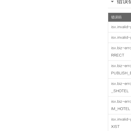
错误
50
51
52
53
错误码
54
55
isv.invali
56
57
58
isv.invali
59
60
isv.biz-e
RRECT
</
x
isv.biz-e
PUBLISH_
isv.biz-e
_SHOTEL
isv.biz-e
IM_HOTEL
isv.invali
XIST