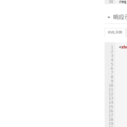
30
req
31
req
32
req
33
\":
响应
34
前\"
35
req
36
req
37
\",
XML示例
38
\",
39
\",
40
湖店\
1
<
xh
41
req
2
42
req
3
43
req
4
44
req
5
45
\":
6
46
req
7
47
req
8
48
tru
9
req
10
\":
11
req
12
\":
13
req
14
req
15
req
16
req
17
req
18
req
19
req