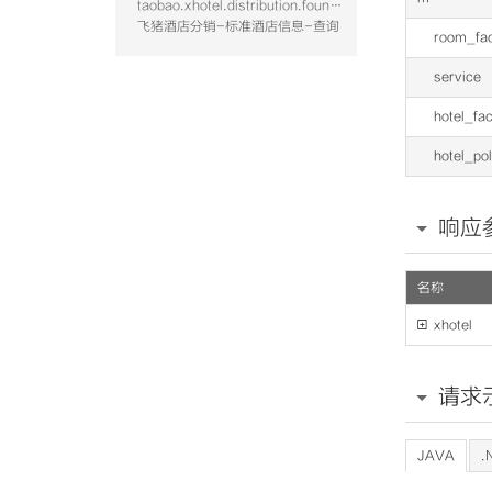
taobao.xhotel.distribution.foundation.hotel.query
飞猪酒店分销-标准酒店信息-查询
room_faci
service
hotel_faci
hotel_pol
响应
名称

xhotel
请求
JAVA
.