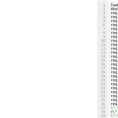
1
Tao
2
Xho
3
req
4
req
5
req
6
req
7
req
8
req
9
req
10
req
11
req
12
req
13
req
14
req
15
req
16
req
17
req
18
req
19
req
20
req
21
req
22
req
23
req
24
req
25
req
26
req
27
\",
28
e\"
29
\":