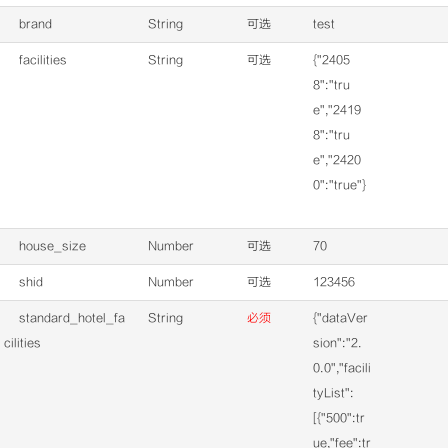
brand
String
可选
test
facilities
String
可选
{"2405
8":"tru
e","2419
8":"tru
e","2420
0":"true"}
house_size
Number
可选
70
shid
Number
可选
123456
standard_hotel_fa
String
必须
{"dataVer
cilities
sion":"2.
0.0","facili
tyList":
[{"500":tr
ue,"fee":tr