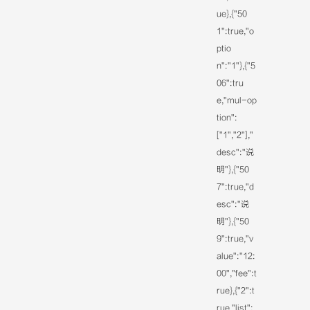
ue},{"50
1":true,"o
ptio
n":"1"},{"5
06":tru
e,"mul-op
tion":
["1","2"],"
desc":"说
明"},{"50
7":true,"d
esc":"说
明"},{"50
9":true,"v
alue":"12:
00","fee":t
rue},{"2":t
rue,"list":