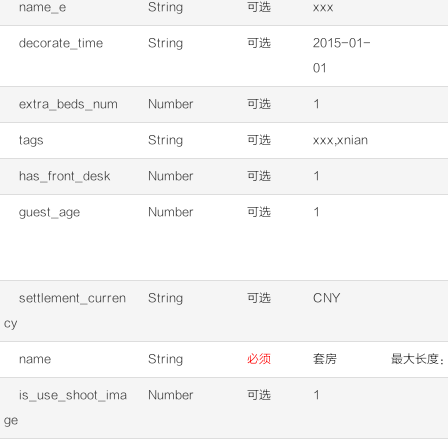
name_e
String
可选
xxx
decorate_time
String
可选
2015-01-
01
extra_beds_num
Number
可选
1
tags
String
可选
xxx,xnian
has_front_desk
Number
可选
1
guest_age
Number
可选
1
settlement_curren
String
可选
CNY
cy
name
String
必须
套房
最大长度：
is_use_shoot_ima
Number
可选
1
ge