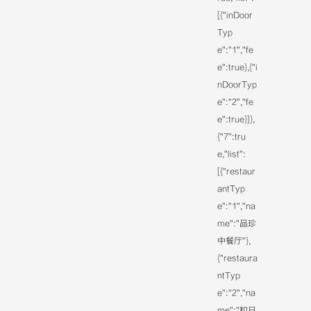
[{"inDoor
Typ
e":"1","fe
e":true},{"i
nDoorTyp
e":"2","fe
e":true}]},
{"7":tru
e,"list":
[{"restaur
antTyp
e":"1","na
me":"品珍
中餐厅"},
{"restaura
ntTyp
e":"2","na
me":"和日