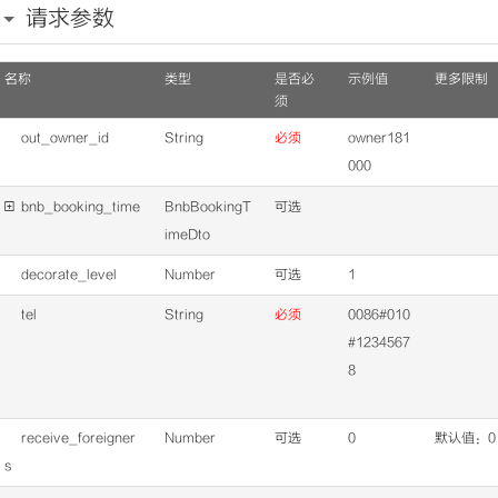
请求参数
名称
类型
是否必
示例值
更多限制
须
out_owner_id
String
必须
owner181
000

bnb_booking_time
BnbBookingT
可选
imeDto
decorate_level
Number
可选
1
tel
String
必须
0086#010
#1234567
8
receive_foreigner
Number
可选
0
默认值：0
s