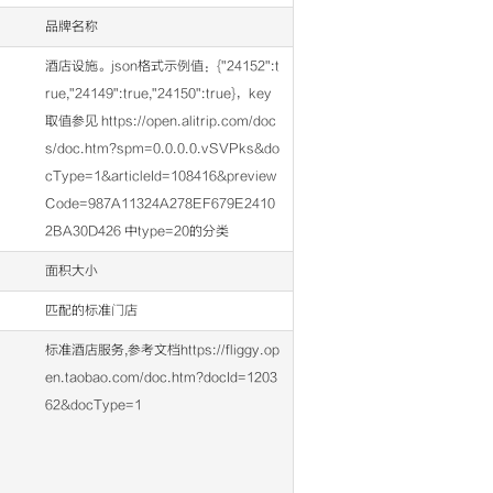
品牌名称
酒店设施。json格式示例值：{"24152":t
rue,"24149":true,"24150":true}，key
取值参见 https://open.alitrip.com/doc
s/doc.htm?spm=0.0.0.0.vSVPks&do
cType=1&articleId=108416&preview
Code=987A11324A278EF679E2410
2BA30D426 中type=20的分类
面积大小
匹配的标准门店
标准酒店服务,参考文档https://fliggy.op
en.taobao.com/doc.htm?docId=1203
62&docType=1