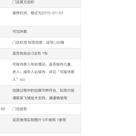
门店英文名称
装修时间，格式为2015-01-01
可加床数
门店标签 标签信息，逗号(,)分隔
是否有前台 0没有 1有
可接待客人年龄情况：是否接待儿童、
老人；成年人必接待，详见“可接待客
人”list
结算过程中的结算币种符合，如需对接
请联系飞猪技术支持，请谨慎使用
60
门店名称
是否使用实拍图片 0不使用 1使用