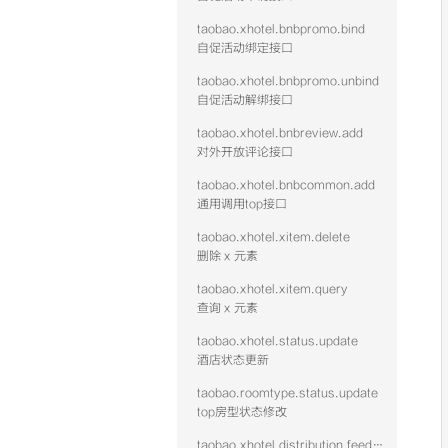
taobao.xhotel.bnbpromo.bind
自促活动绑定接口
taobao.xhotel.bnbpromo.unbind
自促活动解绑接口
taobao.xhotel.bnbreview.add
对外开放评论接口
taobao.xhotel.bnbcommon.add
通用调用top接口
taobao.xhotel.xitem.delete
删除 x 元素
taobao.xhotel.xitem.query
查询 x 元素
taobao.xhotel.status.update
酒店状态更新
taobao.roomtype.status.update
top房型状态修改
taobao.xhotel.distribution.feed.hotel.query