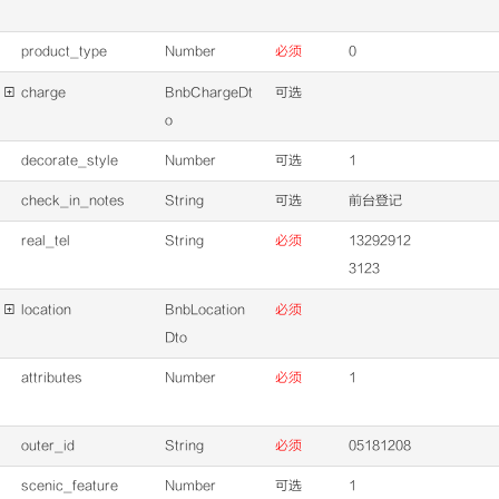
product_type
Number
必须
0

charge
BnbChargeDt
可选
o
decorate_style
Number
可选
1
check_in_notes
String
可选
前台登记
real_tel
String
必须
13292912
3123

location
BnbLocation
必须
Dto
attributes
Number
必须
1
outer_id
String
必须
05181208
scenic_feature
Number
可选
1