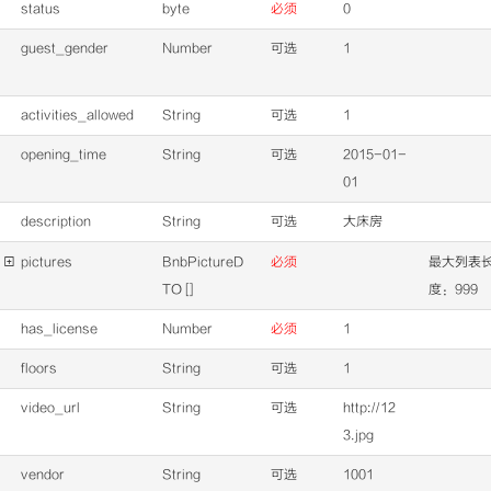
status
byte
必须
0
guest_gender
Number
可选
1
activities_allowed
String
可选
1
opening_time
String
可选
2015-01-
01
description
String
可选
大床房

pictures
BnbPictureD
必须
最大列表
TO []
度：999
has_license
Number
必须
1
floors
String
可选
1
video_url
String
可选
http://12
3.jpg
vendor
String
可选
1001