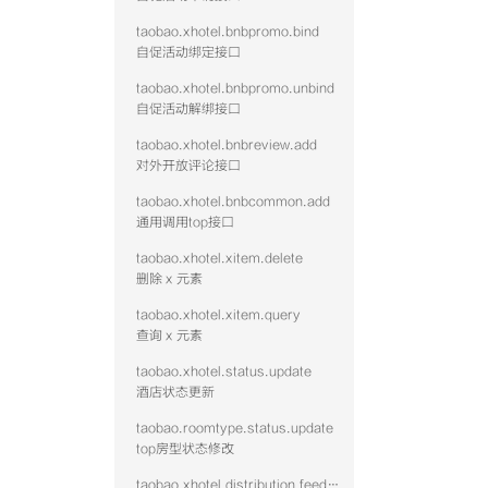
taobao.xhotel.bnbpromo.bind
自促活动绑定接口
taobao.xhotel.bnbpromo.unbind
自促活动解绑接口
taobao.xhotel.bnbreview.add
对外开放评论接口
taobao.xhotel.bnbcommon.add
通用调用top接口
taobao.xhotel.xitem.delete
删除 x 元素
taobao.xhotel.xitem.query
查询 x 元素
taobao.xhotel.status.update
酒店状态更新
taobao.roomtype.status.update
top房型状态修改
taobao.xhotel.distribution.feed.hotel.query