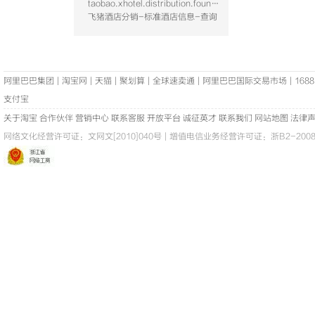
taobao.xhotel.distribution.foundation.hotel.query
飞猪酒店分销-标准酒店信息-查询
阿里巴巴集团
|
淘宝网
|
天猫
|
聚划算
|
全球速卖通
|
阿里巴巴国际交易市场
|
1688
支付宝
关于淘宝
合作伙伴
营销中心
联系客服
开放平台
诚征英才
联系我们
网站地图
法律
网络文化经营许可证：
文网文[2010]040号
|
增值电信业务经营许可证：浙B2-20080