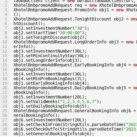
1
TaobaoClient client = 
new
DefaultTaobaoClient(url,
2
XhotelBnbpromoAddRequest req = 
new
XhotelBnbpromoA
3
XhotelBnbpromoAddRequest.PromoInfo obj1 = 
new
Xhot
4
();
5
XhotelBnbpromoAddRequest.TonightDiscount obj2 = 
ne
6
htDiscount();
7
obj2.setInvestmentNumber(
"30"
);
8
obj2.setStartTime(
"20:00:00"
);
9
obj1.setTonightDiscount(obj2);
10
XhotelBnbpromoAddRequest.LongOrderInfo obj3 = 
new
11
erInfo();
12
obj3.setInvestmentNumber(30L);
13
obj3.setMinContinuityStay(30L);
14
obj1.setLongOrderInfo(obj3);
15
XhotelBnbpromoAddRequest.EarlyBookingInfo obj4 = 
n
16
yBookingInfo();
17
obj4.setInvestmentNumber(30L);
18
obj4.setMinPreBookingDays(7L);
19
obj1.setEarlyBookingInfo(obj4);
20
XhotelBnbpromoAddRequest.DailyBookingInfo obj5 = 
n
21
yBookingInfo();
22
obj5.setInvestmentNumber(20L);
23
obj5.setValidWeeks(
"1,2,3,4,5,6,7"
);
24
obj1.setDailyBookingInfo(obj5);
25
XhotelBnbpromoAddRequest.GeneralBookingInfo obj6 =
26
neralBookingInfo();
27
obj6.setInvestmentNumber(20L);
28
obj6.setCheckInFrom(StringUtils.parseDateTime(
"202
29
obj6.setCheckOutTo(StringUtils.parseDateTime(
"2023
30
obj1.setGeneralBookingInfo(obj6);