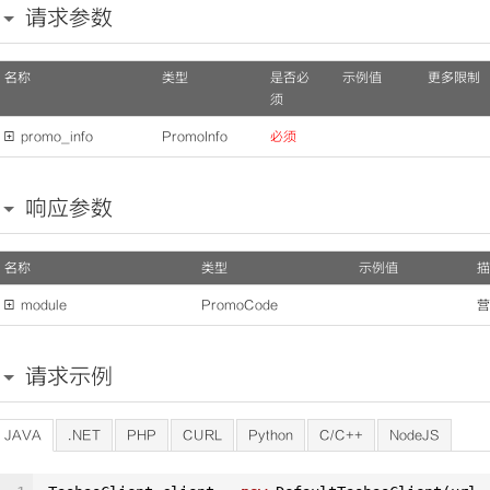
请求参数
名称
类型
是否必
示例值
更多限制
须

promo_info
PromoInfo
必须
响应参数
名称
类型
示例值
描

module
PromoCode
营
请求示例
JAVA
.NET
PHP
CURL
Python
C/C++
NodeJS