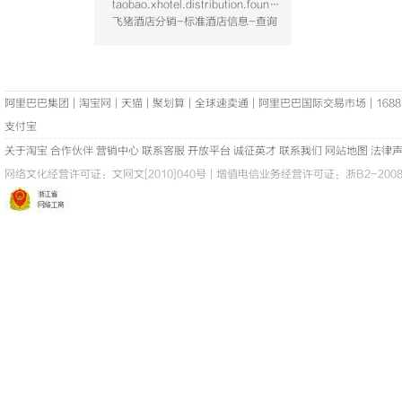
taobao.xhotel.distribution.foundation.hotel.query
飞猪酒店分销-标准酒店信息-查询
阿里巴巴集团
|
淘宝网
|
天猫
|
聚划算
|
全球速卖通
|
阿里巴巴国际交易市场
|
1688
支付宝
关于淘宝
合作伙伴
营销中心
联系客服
开放平台
诚征英才
联系我们
网站地图
法律
网络文化经营许可证：
文网文[2010]040号
|
增值电信业务经营许可证：浙B2-20080