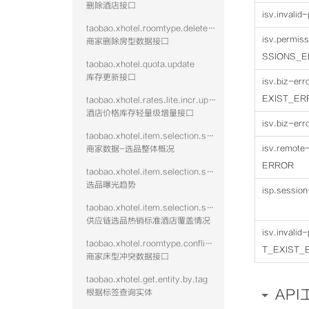
删除酒店接口
isv.invali
taobao.xhotel.roomtype.delete.public
isv.permis
商家删除房型数据接口
SSIONS_
taobao.xhotel.quota.update
库存更新接口
isv.biz-e
EXIST_ER
taobao.xhotel.rates.lite.incr.update
酒店价格库存轻量级增量接口
isv.biz-er
taobao.xhotel.item.selection.seller.stat.summary
isv.remot
商家数据-选品整体概况
ERROR
taobao.xhotel.item.selection.seller.stat.exposure
选品曝光趋势
isp.session
taobao.xhotel.item.selection.seller.stat.hotshid
供应链选品热销标准酒店覆盖情况
isv.invali
taobao.xhotel.roomtype.conflict.data
T_EXIST_
商家床型冲突数据接口
taobao.xhotel.get.entity.by.tag
API
根据标签查询实体