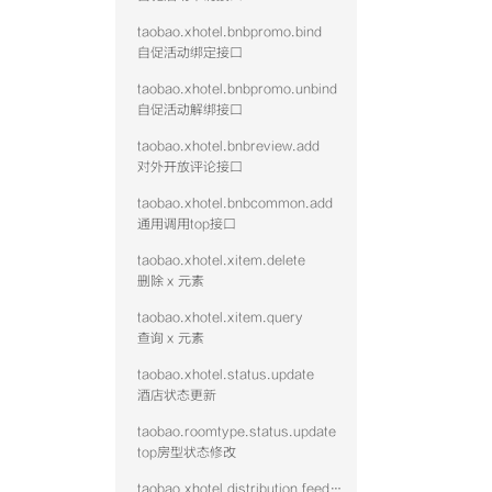
taobao.xhotel.bnbpromo.bind
自促活动绑定接口
taobao.xhotel.bnbpromo.unbind
自促活动解绑接口
taobao.xhotel.bnbreview.add
对外开放评论接口
taobao.xhotel.bnbcommon.add
通用调用top接口
taobao.xhotel.xitem.delete
删除 x 元素
taobao.xhotel.xitem.query
查询 x 元素
taobao.xhotel.status.update
酒店状态更新
taobao.roomtype.status.update
top房型状态修改
taobao.xhotel.distribution.feed.hotel.query