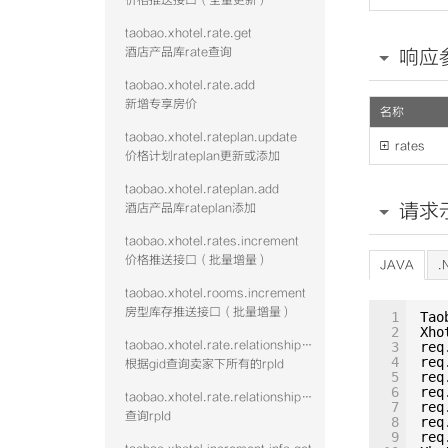
价格推送接口（全量更新）
taobao.xhotel.rate.get
酒店产品库rate查询
响应
taobao.xhotel.rate.add
新增专享房价
名称
taobao.xhotel.rateplan.update

rates
价格计划rateplan更新或添加
taobao.xhotel.rateplan.add
请求
酒店产品库rateplan添加
taobao.xhotel.rates.increment
价格推送接口（批量增量）
JAVA
.
taobao.xhotel.rooms.increment
房型库存推送接口（批量增量）
1
Tao
2
Xho
taobao.xhotel.rate.relationshipwithrp.get
3
req
4
req
根据gid查询卖家下所有的rpId
5
req
6
req
taobao.xhotel.rate.relationshipwithroom.get
7
req
查询rpId
8
req
9
req