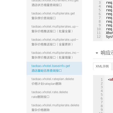
taobao.xhotel.increment.info.get
3
req
酒店状态增量查询接口
4
req
5
req
taobao.xhotel.multiplerate.get
6
req
7
req
复杂房价查询接口
8
req
9
req
taobao.xhotel.multiplerates.update
10
req
复杂价格推送接口（批量全量）
11
Xho
12
Sys
taobao.xhotel.multiplerate.update
复杂价格推送接口（全量更新）
响应
taobao.xhotel.multiplerates.increment
复杂房价推送接口（批量增量）
taobao.xhotel.baseinfo.get
XML示例
酒店基础信息查询接口
taobao.xhotel.rateplan.delete
1
<
x
2
价格计划rateplan删除
3
4
taobao.xhotel.rate.delete
5
rate删除接口
6
7
taobao.xhotel.multiplerate.delete
8
9
复杂价格删除