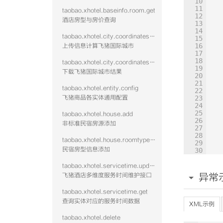
10
11
taobao.xhotel.baseinfo.room.get
12
酒店房型与房价查询
13
14
taobao.xhotel.city.coordinates.batch.upload
15
16
上传信息计算飞猪国际城市
17
18
taobao.xhotel.city.coordinates.batch.download
19
下载飞猪国际城市结果
20
21
taobao.xhotel.entity.config
22
飞猪商品各实体通用配置
23
24
25
taobao.xhotel.house.add
26
非标准民宿房源添加
27
28
taobao.xhotel.house.roomtype.add
29
民宿房型信息添加
30
31
32
taobao.xhotel.servicetime.update
33
飞猪酒店多维度服务时间维护接口
异常
34
35
taobao.xhotel.servicetime.get
36
查询实体对应的服务时间数据
37
XML示例
38
39
taobao.xhotel.delete