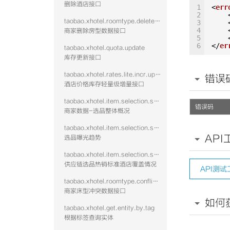
40
删除酒店接口
1
<
err
41
2
42
taobao.xhotel.roomtype.delete.public
3
43
4
商家删除房型数据接口
44
5
45
6
</
er
taobao.xhotel.quota.update
46
47
库存更新接口
48
49
taobao.xhotel.rates.lite.incr.update
错误
50
酒店价格库存轻量级增量接口
51
52
taobao.xhotel.item.selection.seller.stat.summary
53
错误码
54
商家数据-选品整体概况
55
56
taobao.xhotel.item.selection.seller.stat.exposure
57
API
选品曝光趋势
58
59
taobao.xhotel.item.selection.seller.stat.hotshid
60
61
供应链选品热销标准酒店覆盖情况
API测试
62
63
taobao.xhotel.roomtype.conflict.data
64
商家床型冲突数据接口
65
如何
66
taobao.xhotel.get.entity.by.tag
67
68
根据标签查询实体
69