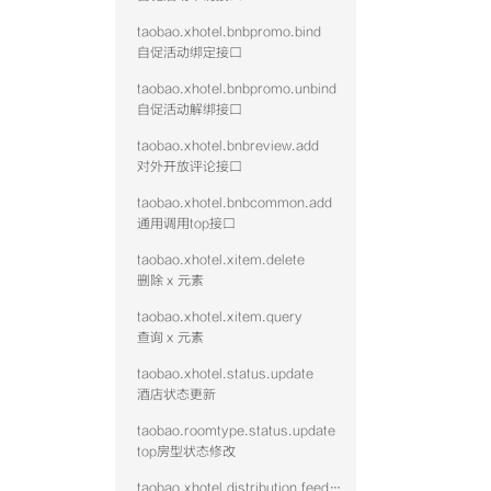
100
101
taobao.xhotel.bnbpromo.bind
102
自促活动绑定接口
103
104
taobao.xhotel.bnbpromo.unbind
105
106
自促活动解绑接口
107
108
taobao.xhotel.bnbreview.add
109
对外开放评论接口
110
111
taobao.xhotel.bnbcommon.add
112
113
通用调用top接口
114
115
taobao.xhotel.xitem.delete
116
删除 x 元素
117
118
taobao.xhotel.xitem.query
119
120
查询 x 元素
121
122
taobao.xhotel.status.update
123
酒店状态更新
124
125
taobao.roomtype.status.update
126
top房型状态修改
127
128
129
taobao.xhotel.distribution.feed.hotel.query