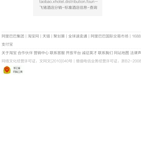
taobao.xhotel.distribution.foundation.hotel.query
飞猪酒店分销-标准酒店信息-查询
阿里巴巴集团
|
淘宝网
|
天猫
|
聚划算
|
全球速卖通
|
阿里巴巴国际交易市场
|
1688
支付宝
关于淘宝
合作伙伴
营销中心
联系客服
开放平台
诚征英才
联系我们
网站地图
法律
网络文化经营许可证：
文网文[2010]040号
|
增值电信业务经营许可证：浙B2-20080