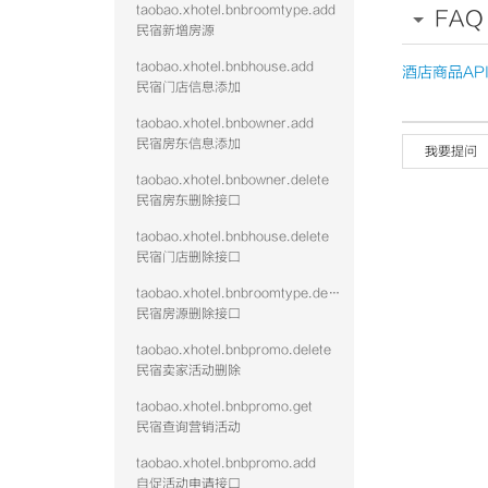
70
taobao.xhotel.bnbroomtype.add
FAQ
71
民宿新增房源
72
73
taobao.xhotel.bnbhouse.add
酒店商品AP
74
民宿门店信息添加
75
76
77
taobao.xhotel.bnbowner.add
78
民宿房东信息添加
我要提问
79
80
taobao.xhotel.bnbowner.delete
81
民宿房东删除接口
82
83
84
taobao.xhotel.bnbhouse.delete
85
民宿门店删除接口
86
87
taobao.xhotel.bnbroomtype.delete
88
民宿房源删除接口
89
90
91
taobao.xhotel.bnbpromo.delete
92
民宿卖家活动删除
93
94
taobao.xhotel.bnbpromo.get
95
民宿查询营销活动
96
97
taobao.xhotel.bnbpromo.add
98
99
自促活动申请接口