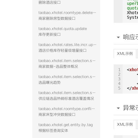
删除酒店接口
uper
quot
Xhot
taobao.xhotel.roomtype.delete.public
Syst
商家删除房型数据接口
taobao.xhotel.quota.update
库存更新接口
响应
taobao.xhotel.rates.lite.incr.update
酒店价格库存轻量级增量接口
XML示例
taobao.xhotel.item.selection.seller.stat.summary
商家数据-选品整体概况
1
<
xho
2
taobao.xhotel.item.selection.seller.stat.exposure
3
选品曝光趋势
4
5
</
xh
taobao.xhotel.item.selection.seller.stat.hotshid
供应链选品热销标准酒店覆盖情况
异常
taobao.xhotel.roomtype.conflict.data
商家床型冲突数据接口
XML示例
taobao.xhotel.get.entity.by.tag
根据标签查询实体