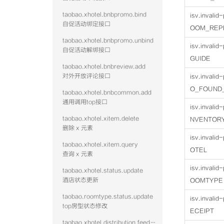
taobao.xhotel.bnbpromo.bind
isv.invali
自促活动绑定接口
OOM_REP
taobao.xhotel.bnbpromo.unbind
isv.invali
自促活动解绑接口
GUIDE
taobao.xhotel.bnbreview.add
对外开放评论接口
isv.invali
O_FOUND
taobao.xhotel.bnbcommon.add
通用调用top接口
isv.invali
taobao.xhotel.xitem.delete
NVENTOR
删除 x 元素
isv.invali
taobao.xhotel.xitem.query
OTEL
查询 x 元素
isv.invali
taobao.xhotel.status.update
酒店状态更新
OOMTYPE
taobao.roomtype.status.update
isv.invali
top房型状态修改
ECEIPT
taobao.xhotel.distribution.feed.hotel.query