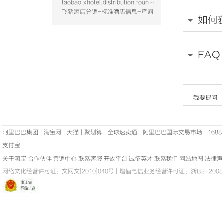
taobao.xhotel.distribution.foundation.hotel.query
飞猪酒店分销-标准酒店信息-查询
如何
FAQ
我要提问
阿里巴巴集团
|
淘宝网
|
天猫
|
聚划算
|
全球速卖通
|
阿里巴巴国际交易市场
|
1688
支付宝
关于淘宝
合作伙伴
营销中心
联系客服
开放平台
诚征英才
联系我们
网站地图
法律
网络文化经营许可证：
文网文[2010]040号
|
增值电信业务经营许可证：浙B2-20080