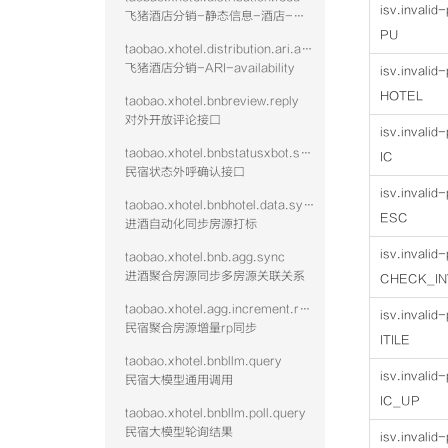
isv.invali
飞猪酒店分销-静态信息-酒店-查询
PU
taobao.xhotel.distribution.ari.availability
飞猪酒店分销-ARI-availability
isv.invali
HOTEL
taobao.xhotel.bnbreview.reply
对外开放评论接口
isv.invali
taobao.xhotel.bnbstatusxbot.send
IC
民宿状态外呼确认接口
isv.invali
taobao.xhotel.bnbhotel.data.sync
ESC
进酒自动化同步房源打标
isv.invali
taobao.xhotel.bnb.agg.sync
进酒聚合房源同步多房源关联关系
CHECK_I
taobao.xhotel.agg.increment.rp.sync
isv.invali
民宿聚合房源增量rp同步
ITILE
taobao.xhotel.bnbllm.query
isv.invali
民宿大模型通用调用
IC_UP
taobao.xhotel.bnbllm.poll.query
民宿大模型轮询结果
isv.invali