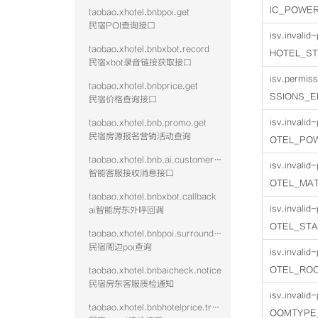
IC_POWE
taobao.xhotel.bnbpoi.get
民宿POI查询接口
isv.invali
taobao.xhotel.bnbxbot.record
HOTEL_S
民宿xbot录音链接获取接口
isv.permis
taobao.xhotel.bnbprice.get
SSIONS_
民宿价格查询接口
isv.invali
taobao.xhotel.bnb.promo.get
民宿房源报名营销活动查询
OTEL_PO
taobao.xhotel.bnb.ai.customer.message
isv.invali
智能客服接收消息接口
OTEL_MA
taobao.xhotel.bnbxbot.callback
isv.invali
ai智能房东外呼回调
OTEL_ST
taobao.xhotel.bnbpoi.surrounding
民宿周边poi查询
isv.invali
OTEL_RO
taobao.xhotel.bnbaicheck.notice
民宿房东客服质检通知
isv.invali
taobao.xhotel.bnbhotelprice.track
OOMTYPE