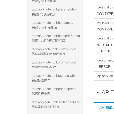
民宿type1追价接口
isv.invali
taobao.xhotel.bnbprice.relation
OOMTYPE
民宿价态关系同步
taobao.xhotel.bnbhotel.match
isv.invali
民宿type1竞品匹配
OOMTYPE
taobao.xhotel.bnbhotelprice.msg
isv.invali
民宿t1比价消息回调接口
NCREMEN
taobao.xhotel.bnb.combohotel.callback
_ERROR
民宿套餐酒店创建回调接口
isv.sql-e
taobao.xhotel.bnb.combohotel
_ERROR
民宿套餐酒店创建
taobao.xhotel.bnbtag.operation
isp.service
民宿标签操作
taobao.xhotel.bnbprice.appeal
API
民宿价格申诉
taobao.xhotel.bnb.radar.callback
民宿雷达数据回调接口
API测试