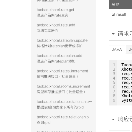
价格推送接口（全量更新）
名称
taobao.xhotel.rate.get

result
酒店产品库rate查询
taobao.xhotel.rate.add
新增专享房价
请求
taobao.xhotel.rateplan.update
价格计划rateplan更新或添加
JAVA
.
taobao.xhotel.rateplan.add
酒店产品库rateplan添加
1
Taob
2
Xhot
taobao.xhotel.rates.increment
3
req.
价格推送接口（批量增量）
4
req.
5
req.
taobao.xhotel.rooms.increment
6
req.
7
req.
房型库存推送接口（批量增量）
8
Xhot
9
Syst
taobao.xhotel.rate.relationshipwithrp.get
根据gid查询卖家下所有的rpId
taobao.xhotel.rate.relationshipwithroom.get
响应
查询rpId