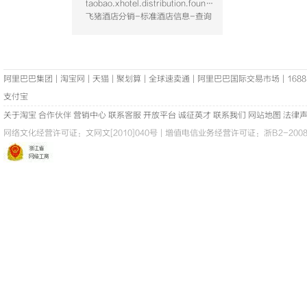
taobao.xhotel.distribution.foundation.hotel.query
飞猪酒店分销-标准酒店信息-查询
阿里巴巴集团
|
淘宝网
|
天猫
|
聚划算
|
全球速卖通
|
阿里巴巴国际交易市场
|
1688
支付宝
关于淘宝
合作伙伴
营销中心
联系客服
开放平台
诚征英才
联系我们
网站地图
法律
网络文化经营许可证：
文网文[2010]040号
|
增值电信业务经营许可证：浙B2-20080