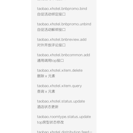
taobao.xhotel.bnbpromo.bind
自促活动绑定接口
taobao.xhotel.bnbpromo.unbind
自促活动解绑接口
taobao.xhotel.bnbreview.add
对外开放评论接口
taobao.xhotel.bnbcommon.add
通用调用top接口
taobao.xhotel.xitem.delete
删除 x 元素
taobao.xhotel.xitem.query
查询 x 元素
taobao.xhotel.status.update
酒店状态更新
taobao.roomtype.status.update
top房型状态修改
taobao.xhotel.distribution.feed.hotel.query