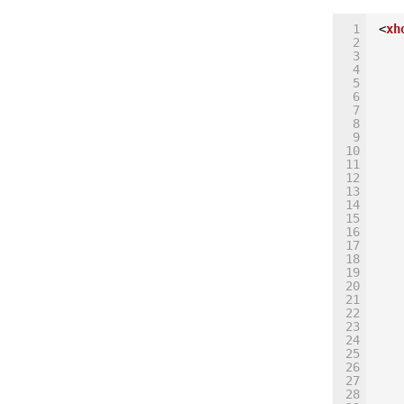
39
0元
40
req
1
<
xh
41
req
2
42
\",
3
43
\",
4
44
\",
5
湖店\
6
req
7
req
8
req
9
req
10
ata
11
ne\
12
mTi
13
rth
14
\":
15
\",
16
req
17
\"
18
req
19
req
20
Xho
21
Sys
22
23
24
25
26
27
28