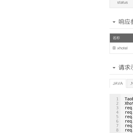
status
响应
名称

xhotel
请求
JAVA
.
1
Tao
2
Xho
3
req
4
req
5
req
6
req
7
req
8
req