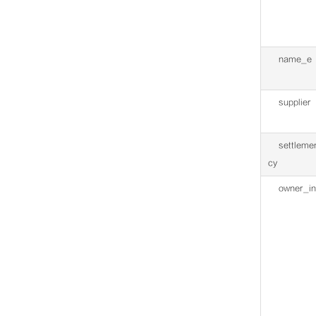
name_e
supplier
settleme
cy
owner_in