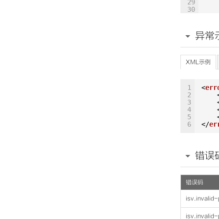
29
30
31
32
hot
33
异常
34
m_f
35
36
_10
37
XML示例
38
39
40
1
<
err
41
2
42
3
43
4
44
5
45
6
</
er
46
47
48
49
错误
50
51
52
53
错误码
54
55
isv.invali
56
57
58
isv.invali