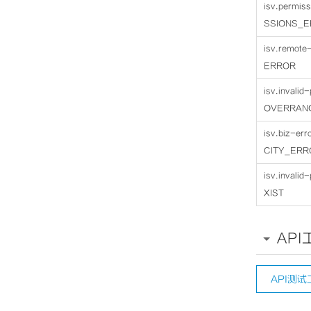
isv.permis
SSIONS_
isv.remot
ERROR
isv.invali
OVERRAN
isv.biz-e
CITY_ERR
isv.invali
XIST
API
API测试