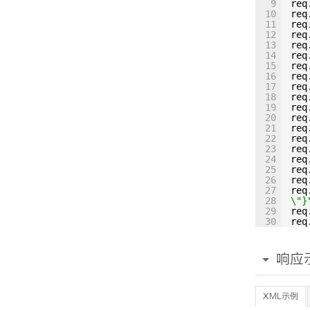
9
req
10
req
11
req
12
req
13
req
14
req
15
req
16
req
17
req
18
req
19
req
20
req
21
req
22
req
23
req
24
req
25
req
26
req
27
req
28
\"}
29
req
30
req
31
\"}
32
req
33
\",
响应
34
e\"
35
\":
36
req
37
req
XML示例
38
req