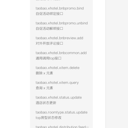
taobao.xhotel.bnbpromo.bind
自促活动绑定接口
taobao.xhotel.bnbpromo.unbind
自促活动解绑接口
taobao.xhotel.bnbreview.add
对外开放评论接口
taobao.xhotel.bnbcommon.add
通用调用top接口
taobao.xhotel.xitem.delete
删除 x 元素
taobao.xhotel.xitem.query
查询 x 元素
taobao.xhotel.status.update
酒店状态更新
taobao.roomtype.status.update
top房型状态修改
taobao.xhotel.distribution.feed.hotel.query