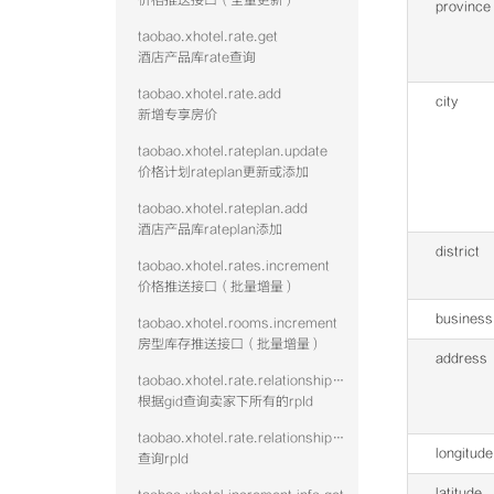
价格推送接口（全量更新）
province
taobao.xhotel.rate.get
酒店产品库rate查询
taobao.xhotel.rate.add
city
新增专享房价
taobao.xhotel.rateplan.update
价格计划rateplan更新或添加
taobao.xhotel.rateplan.add
酒店产品库rateplan添加
district
taobao.xhotel.rates.increment
价格推送接口（批量增量）
business
taobao.xhotel.rooms.increment
房型库存推送接口（批量增量）
address
taobao.xhotel.rate.relationshipwithrp.get
根据gid查询卖家下所有的rpId
taobao.xhotel.rate.relationshipwithroom.get
longitude
查询rpId
latitude