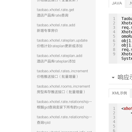
价格推送接口（全量更新）
JAVA
.
taobao.xhotel.rate.get
酒店产品库rate查询
1
Taob
2
Xhot
taobao.xhotel.rate.add
3
req.
新增专享房价
4
Xhot
5
omoR
taobao.xhotel.rateplan.update
6
obj1
7
obj1
价格计划rateplan更新或添加
8
req.
9
Xhot
taobao.xhotel.rateplan.add
Syst
酒店产品库rateplan添加
taobao.xhotel.rates.increment
响应
价格推送接口（批量增量）
taobao.xhotel.rooms.increment
房型库存推送接口（批量增量）
XML示例
taobao.xhotel.rate.relationshipwithrp.get
根据gid查询卖家下所有的rpId
1
<
xho
2
taobao.xhotel.rate.relationshipwithroom.get
3
4
查询rpId
5
6