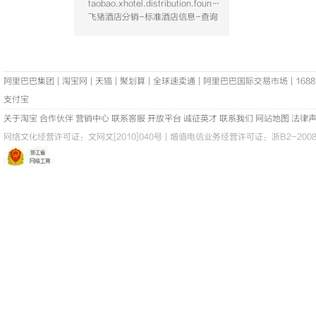
taobao.xhotel.distribution.foundation.hotel.query
飞猪酒店分销-标准酒店信息-查询
阿里巴巴集团
|
淘宝网
|
天猫
|
聚划算
|
全球速卖通
|
阿里巴巴国际交易市场
|
1688
支付宝
关于淘宝
合作伙伴
营销中心
联系客服
开放平台
诚征英才
联系我们
网站地图
法律
网络文化经营许可证：
文网文[2010]040号
|
增值电信业务经营许可证：浙B2-20080