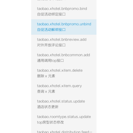
taobao.xhotel.bnbpromo.bind
自促活动绑定接口
taobao.xhotel.bnbpromo.unbind
自促活动解绑接口
taobao.xhotel.bnbreview.add
对外开放评论接口
taobao.xhotel.bnbcommon.add
通用调用top接口
taobao.xhotel.xitem.delete
删除 x 元素
taobao.xhotel.xitem.query
查询 x 元素
taobao.xhotel.status.update
酒店状态更新
taobao.roomtype.status.update
top房型状态修改
taobao.xhotel.distribution.feed.hotel.query