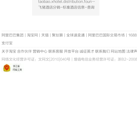
taobao.xhotel.distribution.foundation.hotel.query
飞猪酒店分销-标准酒店信息-查询
阿里巴巴集团
|
淘宝网
|
天猫
|
聚划算
|
全球速卖通
|
阿里巴巴国际交易市场
|
1688
支付宝
关于淘宝
合作伙伴
营销中心
联系客服
开放平台
诚征英才
联系我们
网站地图
法律
网络文化经营许可证：
文网文[2010]040号
|
增值电信业务经营许可证：浙B2-20080