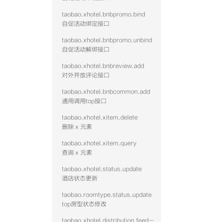
taobao.xhotel.bnbpromo.bind
自促活动绑定接口
taobao.xhotel.bnbpromo.unbind
自促活动解绑接口
taobao.xhotel.bnbreview.add
对外开放评论接口
taobao.xhotel.bnbcommon.add
通用调用top接口
taobao.xhotel.xitem.delete
删除 x 元素
taobao.xhotel.xitem.query
查询 x 元素
taobao.xhotel.status.update
酒店状态更新
taobao.roomtype.status.update
top房型状态修改
taobao.xhotel.distribution.feed.hotel.query