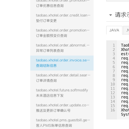
taobao.xhotel.order.promotion.query
订单优惠信息查询
请求
taobao.xhotel.order.credit.loan.update
垫付订单变更
taobao.xhotel.order.promotion.prechange
JAVA
.
订单金额预变价查询
1
Tao
taobao.xhotel.order.abnormal.search
2
Xho
异常订单列表查询
3
est
4
req
taobao.xhotel.order.invoice.settle.search
5
req
查询结账信息
6
req
7
req
taobao.xhotel.order.detail.search
8
req
9
req
订单详情查询
10
req
11
req
taobao.xhotel.future.softmodify
12
req
未来酒店信息下发
13
req
14
req
taobao.xhotel.order.update.confirmcode
15
req
16
Xho
推送及更新订单确认号
Sys
taobao.xhotel.pms.guestbill.get.vtwo
客人PMS账单信息查询