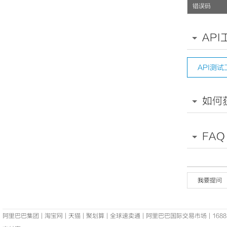
53
错误码
54
55
56
57
API
58
</
x
API测试
如何
FAQ
我要提问
阿里巴巴集团
|
淘宝网
|
天猫
|
聚划算
|
全球速卖通
|
阿里巴巴国际交易市场
|
1688