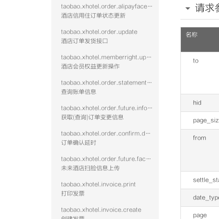
请求
taobao.xhotel.order.alipayface.update
酒店信用住订单状态更新
taobao.xhotel.order.update
名称
酒店订单发货接口
taobao.xhotel.memberright.update
to
酒店会员权益更新操作
taobao.xhotel.order.statement.get
查询账单信息
hid
taobao.xhotel.order.future.info.get
获取(查询)订单变更信息
page_si
taobao.xhotel.order.confirm.delay
from
订单确认延时
taobao.xhotel.order.future.facescan.put
未来酒店扫脸信息上传
settle_st
taobao.xhotel.invoice.print
打印发票
date_typ
taobao.xhotel.invoice.create
page