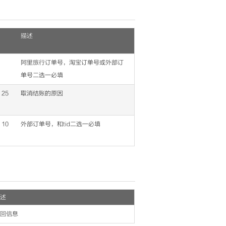
描述
阿里旅行订单号，淘宝订单号或外部订
单号二选一必填
25
取消结账的原因
10
外部订单号，和tid二选一必填
述
回信息