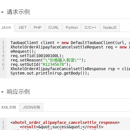
请求示例
JAVA
.NET
PHP
CURL
Python
C/C++
NodeJS
1
TaobaoClient client = 
new
DefaultTaobaoClient(url, 
2
XhotelOrderAlipayfaceCancelsettleRequest req = 
new
3
eRequest();
4
req.setTid(100100100L);
5
req.setReason(
"\"价格输入有误\""
);
6
req.setOutId(
"R12345678"
);
7
XhotelOrderAlipayfaceCancelsettleResponse rsp = cli
System.out.println(rsp.getBody());
响应示例
XML示例
JSON示例
1
<
xhotel_order_alipayface_cancelsettle_response
>
2
<
result
>&quot;success&quot;</
result
>