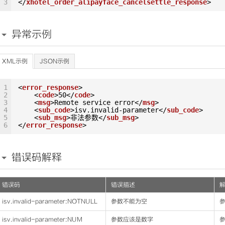
3
</
xhotel_order_alipayface_cancelsettle_response
>
异常示例
XML示例
JSON示例
1
<
error_response
>
2
<
code
>50</
code
>
3
<
msg
>Remote service error</
msg
>
4
<
sub_code
>isv.invalid-parameter</
sub_code
>
5
<
sub_msg
>非法参数</
sub_msg
>
6
</
error_response
>
错误码解释
错误码
错误描述
isv.invalid-parameter:NOTNULL
参数不能为空
参
isv.invalid-parameter:NUM
参数应该是数字
参