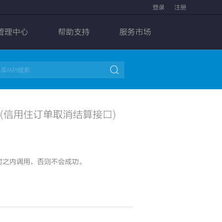
登录
注册
管理中心
帮助支持
服务市场

(信用住订单取消结算接口)
时之内调用，否则不会成功。