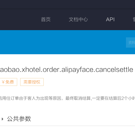
首页
文档中心
API
taobao.xhotel.order.alipayface.cancelsettle
￥免费
需要授权
信用住订单由于客人为出现等原因，最终取消结算,一定要在结算后2个小
公共参数