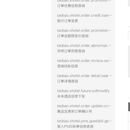
taobao.xhotel.order.promotion.query
订单优惠信息查询
taobao.xhotel.order.credit.loan.update
垫付订单变更
taobao.xhotel.order.promotion.prechange
订单金额预变价查询
taobao.xhotel.order.abnormal.search
异常订单列表查询
taobao.xhotel.order.invoice.settle.search
查询结账信息
taobao.xhotel.order.detail.search
订单详情查询
taobao.xhotel.future.softmodify
未来酒店信息下发
taobao.xhotel.order.update.confirmcode
推送及更新订单确认号
taobao.xhotel.pms.guestbill.get.vtwo
客人PMS账单信息查询