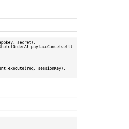
appkey, secret);
XhotelOrderAlipayfaceCancelsettl
ent.execute(req, sessionKey);