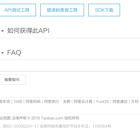
API测试工具
错误码查询工具
SDK下载
如何获得此API
FAQ
我要提问
易市场
|
1688
|
阿里妈妈
|
阿里旅行·去啊
|
阿里云计算
|
YunOS
|
阿里通信
|
万网
站地图
法律声明
© 2016 Taobao.com 版权所有
B2-20080224-1
|
信息网络传播视听节目许可证：1109364号