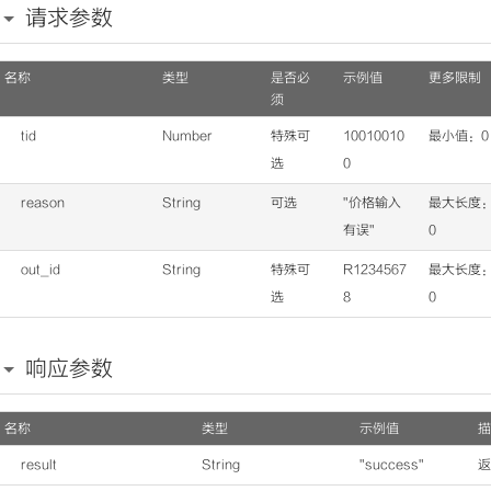
请求参数
名称
类型
是否必
示例值
更多限制
须
tid
Number
特殊可
10010010
最小值：0
选
0
reason
String
可选
"价格输入
最大长度：
有误"
0
out_id
String
特殊可
R1234567
最大长度：
选
8
0
响应参数
名称
类型
示例值
描
result
String
"success"
返