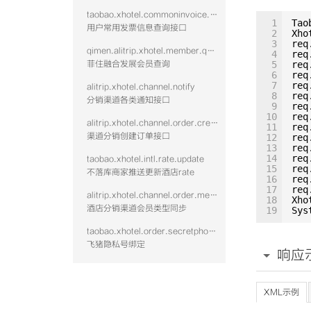
taobao.xhotel.commoninvoice.list.vtwo
1
Tao
用户常用发票信息查询接口
2
Xho
3
req
qimen.alitrip.xhotel.member.query
4
req
菲住融合发展会员查询
5
req
6
req
7
req
alitrip.xhotel.channel.notify
8
req
分销渠道各类通知接口
9
req
10
req
alitrip.xhotel.channel.order.create
11
req
渠道分销创建订单接口
12
req
13
req
14
req
taobao.xhotel.intl.rate.update
15
req
不落库商家推送更新酒店rate
16
req
17
req
alitrip.xhotel.channel.order.membertype.sync
18
Xho
酒店分销渠道会员类型同步
19
Sys
taobao.xhotel.order.secretphonenum.bindnew
飞猪隐私号绑定
响应
XML示例