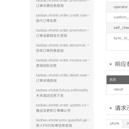
taobao.xhotel.order.promotion.query
订单优惠信息查询
operator
taobao.xhotel.order.credit.loan.update
confirm
垫付订单变更
self_che
taobao.xhotel.order.promotion.prechange
订单金额预变价查询
sync_to_
taobao.xhotel.order.abnormal.search
异常订单列表查询
taobao.xhotel.order.invoice.settle.search
响应
查询结账信息
taobao.xhotel.order.detail.search
名称
订单详情查询
result
taobao.xhotel.future.softmodify
未来酒店信息下发
taobao.xhotel.order.update.confirmcode
请求
推送及更新订单确认号
taobao.xhotel.pms.guestbill.get.vtwo
JAVA
.
客人PMS账单信息查询