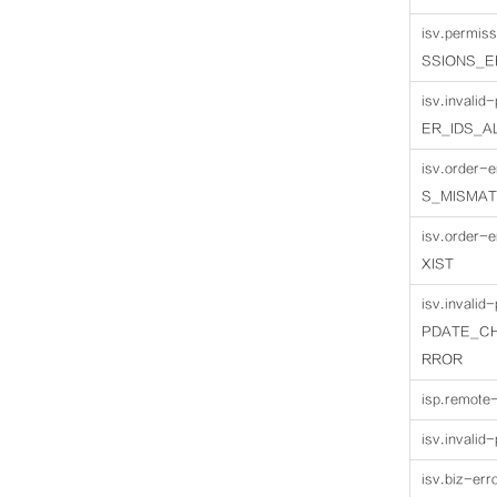
isv.permis
SSIONS_
isv.invali
ER_IDS_A
isv.order
S_MISMAT
isv.order
XIST
isv.invali
PDATE_C
RROR
isp.remote
isv.invali
isv.biz-er