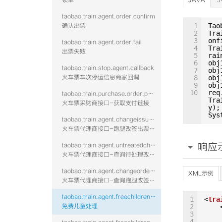
锁单
JAVA
.
taobao.train.agent.order.confirm
1
Tao
确认出票
2
Tra
3
onf
taobao.train.agent.order.fail
4
Tra
出票失败
5
rai
6
obj
taobao.train.stop.agent.callback
7
obj
火车票车次停运信息商家回调
8
obj
9
obj
10
req
taobao.train.purchase.order.payurl
Tra
火车票采购商接口-获取支付链接
y);
Sys
taobao.train.agent.changeissue.confirm.vtwo
火车票代理商接口-跑腿改签出票回填-含鉴权校验
响应
taobao.train.agent.untreatedchange.query.vtwo
火车票代理商接口-查询待处理改签单列表-含鉴权校验
taobao.train.agent.changeorderdetail.query.vtwo
XML示例
火车票代理商接口-查询跑腿改签订单详情-含鉴权校验
taobao.train.agent.freechildrendeal.confirm.vtwo
1
<
tra
免费儿童处理
2
3
4