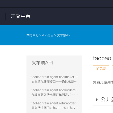
开放平台
文档中心
>
API类目
> 火车票API
taobao.
火车票API
￥免费
taobao.train.agent.bookticket.confirm.vtwo
火车票代理商接口——确认出票是否成功v2--增加鉴权校验
免费儿童列
taobao.train.agent.bookorders.get.vtwo
代理商获取待出票订单列表v2--增加鉴权校验
公共
taobao.train.agent.returnorders.get.vtwo
获取待退票的订单v2--增加鉴权校验