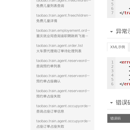
taobao.train.agent.freechildrenlist.query.vtwo
5
免费儿童列表查询
6
7
</
tr
taobao.train.agent.freechildrendetail.query.vtwo
免费儿童详情
异常
taobao.train.employement.order.query
重庆就业局查询渝职聘跳转飞猪下单的火车票订单
taobao.train.agent.order.list
XML示例
火车票代理商订单待处理列表
taobao.train.agent.reserveorderlist.query
1
<
err
查询预约单列表
2
3
4
taobao.train.agent.reserveorderoccupy.confirm
5
预约单占座确认
6
</
er
taobao.train.agent.reserveorderoccupy.fail
预约单占座失败
错误
taobao.train.agent.occupyorder.query
查询占座订单信息
错误码
taobao.train.agent.occupyorder.confirm.fail
占座订单占座失败