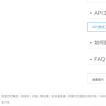
57
58
59
API
60
61
62
63
64
API测试
65
66
67
68
如何
69
70
71
72
FAQ
73
74
75
76
77
78
79
我要提问
80
81
82
cce
83
阿里巴巴集团
|
淘宝网
|
天猫
|
聚划算
|
全球速卖通
|
阿里巴巴国际交易市场
|
1688
84
85
支付宝
86