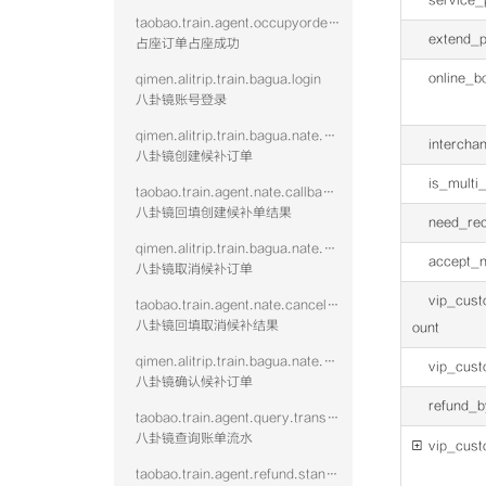
service_
taobao.train.agent.occupyorder.confirm.succ
extend_
占座订单占座成功
online_b
qimen.alitrip.train.bagua.login
八卦镜账号登录
qimen.alitrip.train.bagua.nate.create
intercha
八卦镜创建候补订单
is_multi_
taobao.train.agent.nate.callback.vtwo
八卦镜回填创建候补单结果
need_rec
qimen.alitrip.train.bagua.nate.cancel
accept_
八卦镜取消候补订单
vip_cus
taobao.train.agent.nate.cancel.vtwo
八卦镜回填取消候补结果
ount
qimen.alitrip.train.bagua.nate.confirm
vip_cus
八卦镜确认候补订单
refund_
taobao.train.agent.query.transaction.vtwo
八卦镜查询账单流水

vip_cust
taobao.train.agent.refund.standalone.vtwo