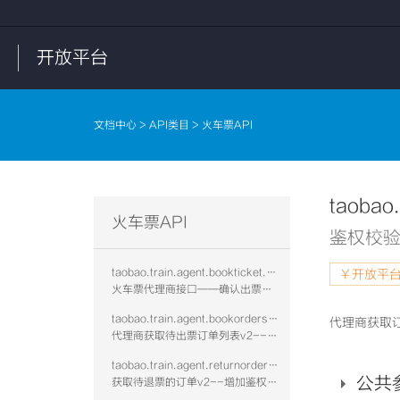
开放平台
文档中心
>
API类目
> 火车票API
taobao.
火车票API
鉴权校验
taobao.train.agent.bookticket.confirm.vtwo
￥开放平台
火车票代理商接口——确认出票是否成功v2--增加鉴权校验
taobao.train.agent.bookorders.get.vtwo
代理商获取订
代理商获取待出票订单列表v2--增加鉴权校验
taobao.train.agent.returnorders.get.vtwo
公共
获取待退票的订单v2--增加鉴权校验