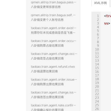
qimen.alitrip.train.bagua.passenger.modify
XML示例
八卦镜变更常旅客信息
qimen.alitrip.train.bagua.self.modify
1
<
tr
2
八卦镜变更个人账号信息
3
ss
>
4
taobao.train.agent.order.existnotcomplete
5
抢票存在未完成查询是否是飞猪占座
6
7
taobao.train.agent.order.occupy.vtwo
8
9
八卦镜购票占座结果回填
10
11
taobao.train.agent.change.occupy.vtwo
12
八卦镜改签占座结果回填
13
14
taobao.train.agent.refund.vtwo
15
八卦镜退票结果回填
16
17
18
taobao.train.agent.order.issue.vtwo
19
八卦镜购票出票结果回填
20
21
taobao.train.agent.change.issue.vtwo
22
八卦镜改签出票结果回填
23
24
25
taobao.train.agent.nate.confirm.vtwo
26
八卦镜确认候补结果回填