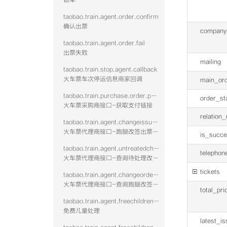
锁单
taobao.train.agent.order.confirm
确认出票
compan
taobao.train.agent.order.fail
出票失败
mailing
taobao.train.stop.agent.callback
火车票车次停运信息商家回调
main_ord
taobao.train.purchase.order.payurl
order_st
火车票采购商接口-获取支付链接
relation
taobao.train.agent.changeissue.confirm.vtwo
火车票代理商接口-跑腿改签出票回填-含鉴权校验
is_succ
taobao.train.agent.untreatedchange.query.vtwo
telephon
火车票代理商接口-查询待处理改签单列表-含鉴权校验

tickets
taobao.train.agent.changeorderdetail.query.vtwo
火车票代理商接口-查询跑腿改签订单详情-含鉴权校验
total_pri
taobao.train.agent.freechildrendeal.confirm.vtwo
免费儿童处理
latest_i