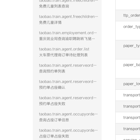
taobao.train.agent.freechildrenlist.query.vtwo
免费儿童列表查询
ttp_orde
taobao.train.agent.freechildrendetail.query.vtwo
免费儿童详情
order_ty
taobao.train.employement.order.query
重庆就业局查询渝职聘跳转飞猪下单的火车票订单
paper_ty
taobao.train.agent.order.list
火车票代理商订单待处理列表
paper_b
taobao.train.agent.reserveorderlist.query
查询预约单列表
taobao.train.agent.reserveorderoccupy.confirm
paper_l
预约单占座确认
transpo
taobao.train.agent.reserveorderoccupy.fail
预约单占座失败
transpor
taobao.train.agent.occupyorder.query
transpor
查询占座订单信息
transpor
taobao.train.agent.occupyorder.confirm.fail
占座订单占座失败