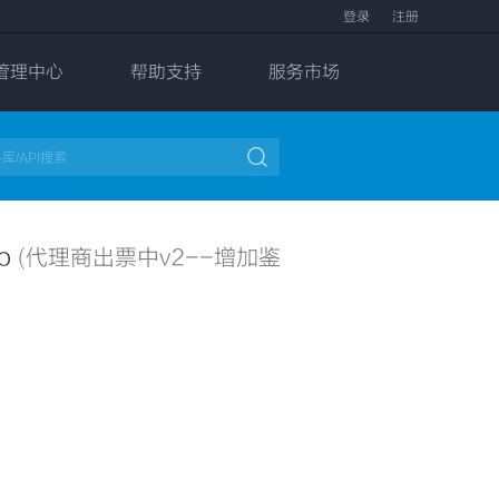
登录
注册
管理中心
帮助支持
服务市场

wo
(代理商出票中v2--增加鉴