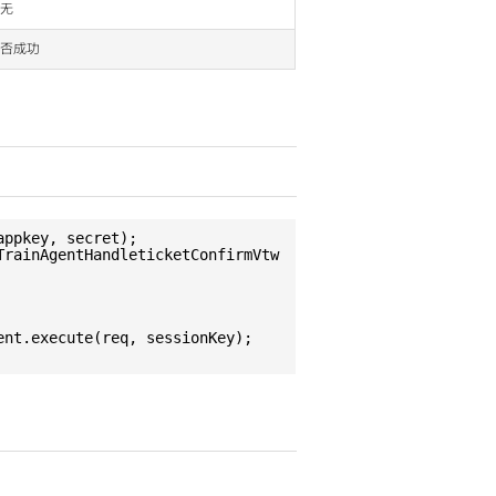
无
否成功
appkey, secret);
TrainAgentHandleticketConfirmVtw
ent.execute(req, sessionKey);