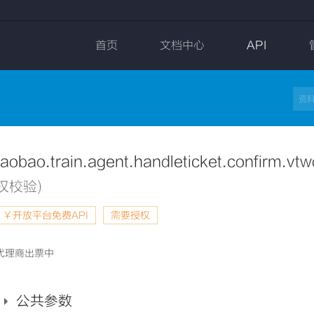
首页
文档中心
API
taobao.train.agent.handleticket.confirm.vt
权校验)
￥开放平台免费API
需要授权
代理商出票中
公共参数