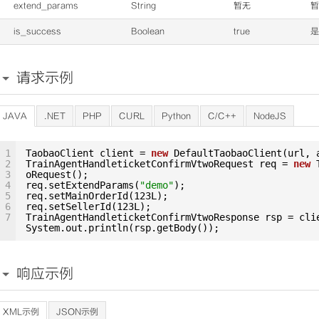
extend_params
String
暂无
暂
is_success
Boolean
true
是
请求示例
JAVA
.NET
PHP
CURL
Python
C/C++
NodeJS
1
TaobaoClient client = 
new
DefaultTaobaoClient(url, 
2
TrainAgentHandleticketConfirmVtwoRequest req = 
new
3
oRequest();
4
req.setExtendParams(
"demo"
);
5
req.setMainOrderId(123L);
6
req.setSellerId(123L);
7
TrainAgentHandleticketConfirmVtwoResponse rsp = cli
System.out.println(rsp.getBody());
响应示例
XML示例
JSON示例