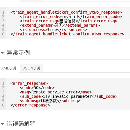
1
<
train_agent_handleticket_confirm_vtwo_response
>
2
<
train_error_code
>invalid</
train_error_code
>
3
<
train_error_msg
>错误信息</
train_error_msg
>
4
<
extend_params
>暂无</
extend_params
>
5
<
is_success
>true</
is_success
>
6
</
train_agent_handleticket_confirm_vtwo_response
>
异常示例
XML示例
JSON示例
1
<
error_response
>
2
<
code
>50</
code
>
3
<
msg
>Remote service error</
msg
>
4
<
sub_code
>isv.invalid-parameter</
sub_code
>
5
<
sub_msg
>非法参数</
sub_msg
>
6
</
error_response
>
错误码解释