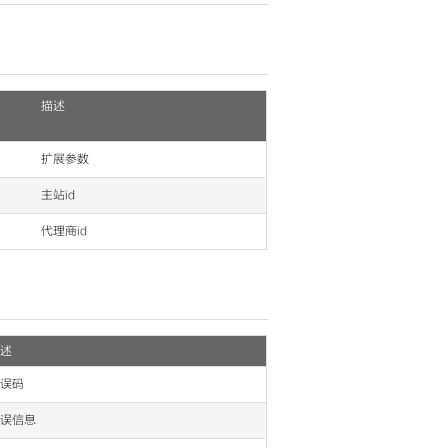
描述
扩展参数
主站id
代理商id
述
误码
误信息