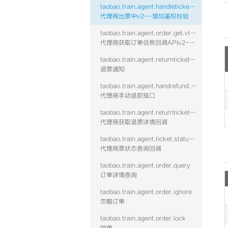
taobao.train.agent.handleticket.confirm.vtwo
代理商出票中v2--增加鉴权校验
taobao.train.agent.order.get.vtwo
代理商获取订单信息回调APIv2--增加鉴权校验
taobao.train.agent.returnticket.confirm.vtwo
退票通知
taobao.train.agent.handrefund.refundfee
代理商手动退款接口
taobao.train.agent.returnticketinfo.get.vtwo
代理商获取退票详情回调
taobao.train.agent.ticket.status.callback
代理商票状态查询回调
taobao.train.agent.order.query
订单详情查询
taobao.train.agent.order.ignore
忽略订单
taobao.train.agent.order.lock