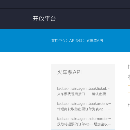
开放平台
文档中心
>
API类目
> 火车票API
火车票API
taobao.train.agent.bookticket.confirm.vtwo
火车票代理商接口——确认出票是否成功v2--增加鉴权校验
taobao.train.agent.bookorders.get.vtwo
代理商获取待出票订单列表v2--增加鉴权校验
taobao.train.agent.returnorders.get.vtwo
获取待退票的订单v2--增加鉴权校验