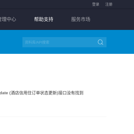
登录
注册
管理中心
帮助支持
服务市场

ce.update (酒店信用住订单状态更新)接口没有找到