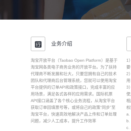
业务介绍
淘宝开放平台（Taobao Open Platform）是基于
1
淘宝网各类电子商务业务的开放平台。为了扶持
要
代理商不断发展和壮大，只要您拥有自己的技术
2
团队和代理商后台管理系统，您就可以使用淘宝
用
平台提供的订单API和政策接口，完成丰富的应
3
用场景，满足各式各样的应用需求。国际机票
使
API接口涵盖了各个核心业务流程，从淘宝平台
相
获取订单回填票号等，或将自己的政策“同步”至
权
淘宝平台，快速高效地解决产品上传和订单处理
a
问题，减少人工成本，提升工作效率
b
c