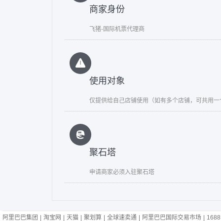
商家身份
飞猪-国际机票代理商
使用对象
仅提供给自己店铺使用（如有多个店铺，可共用一个a
聚石塔
申请商家必须入驻聚石塔
阿里巴巴集团
|
淘宝网
|
天猫
|
聚划算
|
全球速卖通
|
阿里巴巴国际交易市场
|
1688