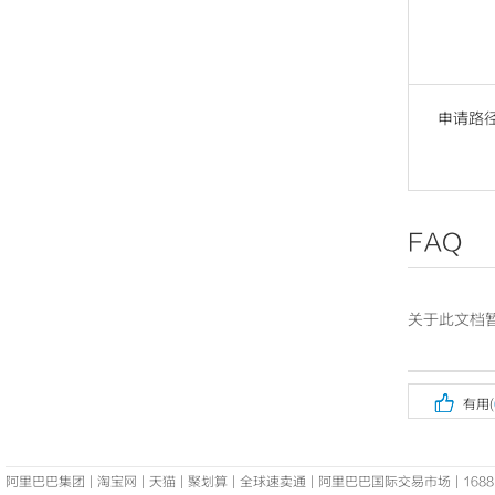
申请路
FAQ
关于此文档暂

有用(
阿里巴巴集团
|
淘宝网
|
天猫
|
聚划算
|
全球速卖通
|
阿里巴巴国际交易市场
|
1688