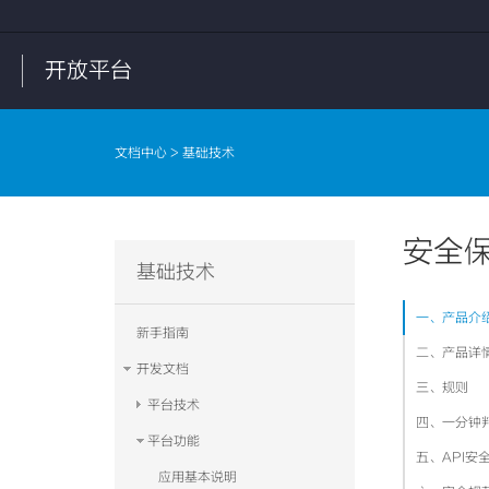
开放平台
文档中心
> 基础技术
安全
基础技术
一、产品介
新手指南
二、产品详
开发文档
三、规则
平台技术
四、一分钟
平台功能
五、API安
应用基本说明