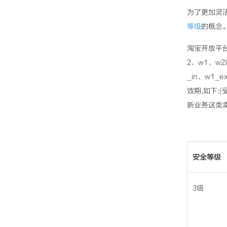
为了更加灵
等级
的概念
淘宝开放平台对
2、w1、w2对
_in、w1_e
效期,如下:
新业务这类
安全等级
3级