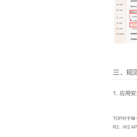
三、规
1. 应用
TOP对于每
R2、W2 