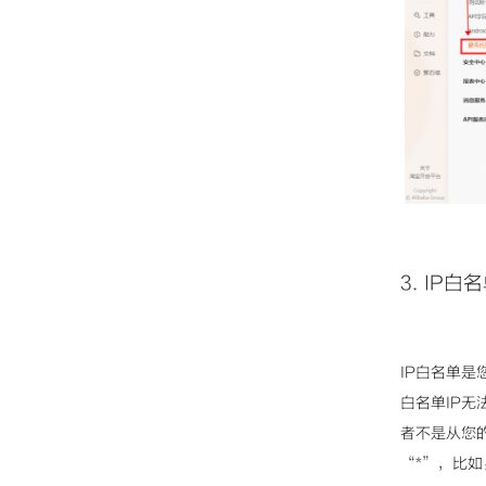
3. IP白
IP白名单是
白名单IP无
者不是从您的
“*”，比如：74