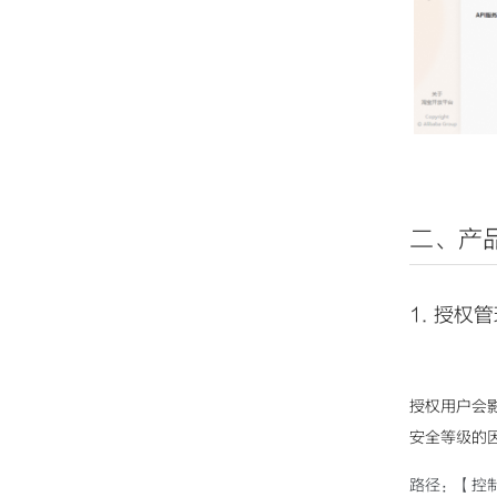
二、产
1. 授权
授权用户会
安全等级的
路径：【控制