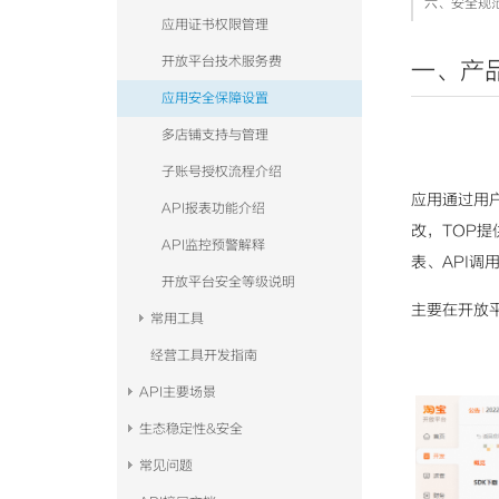
六、安全规
应用证书权限管理
开放平台技术服务费
一、产
应用安全保障设置
多店铺支持与管理
子账号授权流程介绍
应用通过用
API报表功能介绍
改，TOP
API监控预警解释
表、API
开放平台安全等级说明
主要在开放
常用工具
经营工具开发指南
API主要场景
生态稳定性&安全
常见问题