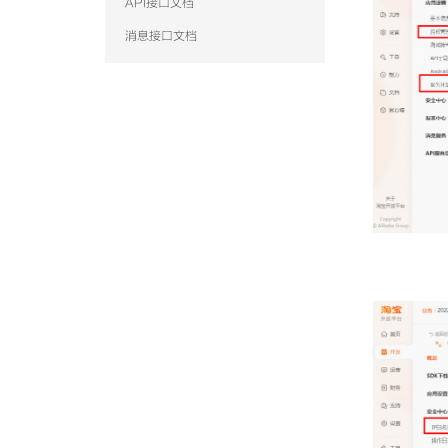
API接口文档
消息接口文档