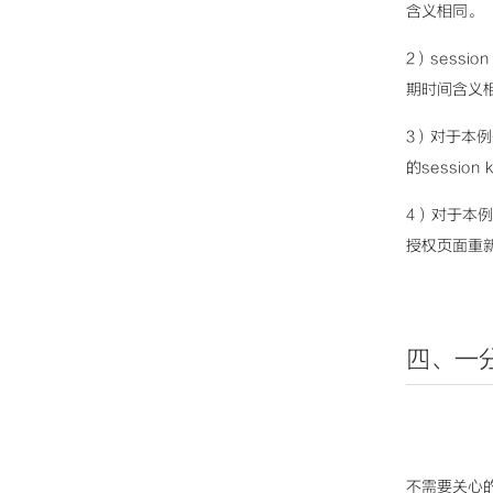
含义相同。
2）sessi
期时间含义
3）对于本
的session
4）对于本
授权页面重新
四、一
不需要关心