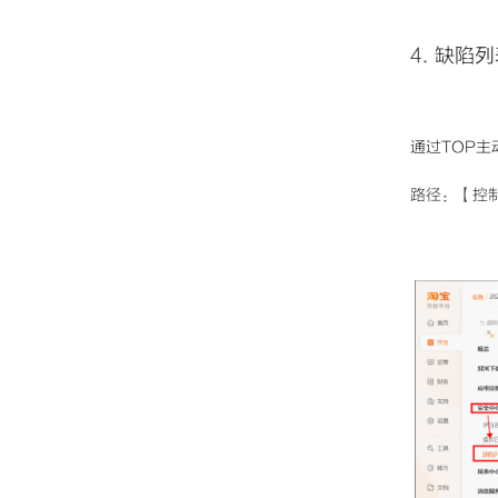
4. 缺陷
通过TOP主
路径：【控制