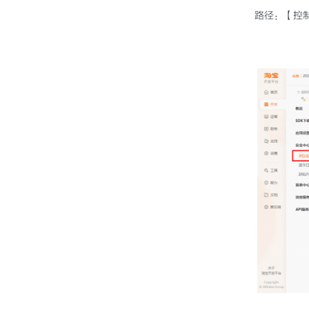
路径：【控制