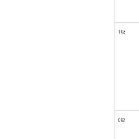
1级
0级