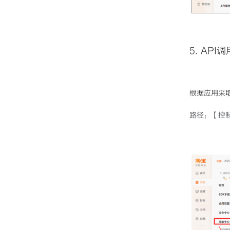
5. API
根据应用采
路径：【控制