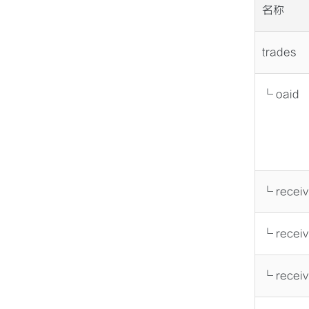
名称
trades
└ oaid
└ recei
└ recei
└ recei