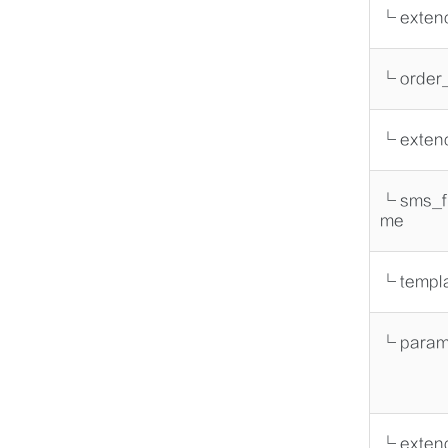
└ exte
└ order
└ exten
└ sms_f
me
└ templ
└ para
└ exten