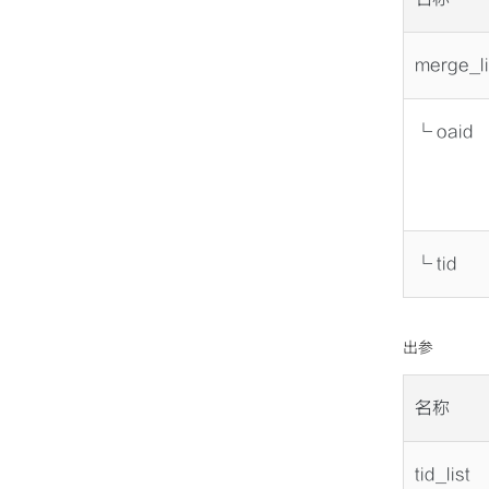
merge_li
└ oaid
└ tid
出参
名称
tid_list