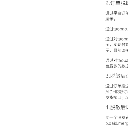
2.订单
通过平台订
展示。
通过taob
通过对tao
示，实现各
示，目前该
通过对taob
台脱敏的数
3.脱敏
通过订单推送、tao
AID+脱敏订
发货接口：aliba
4.脱敏
同一个消费者
p.oaid.m