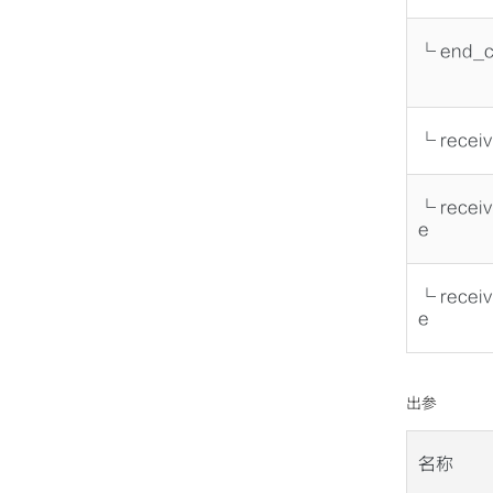
└ end_c
└ recei
└ receiv
e
└ recei
e
出参
名称