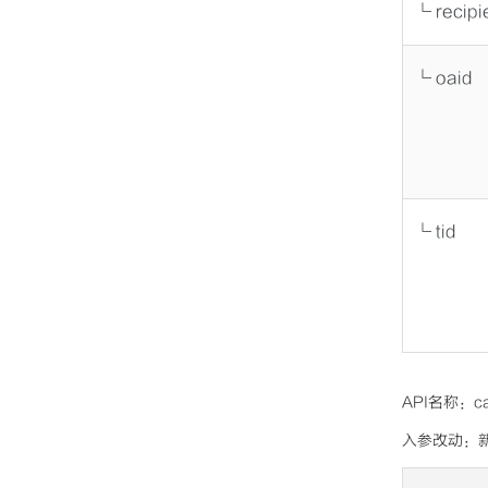
└ recipi
└ oaid
└ tid
API名称：ca
入参改动：新