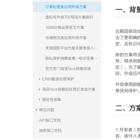
订单处理类应用升级方案
一、背
虚拟号升级700号段方案指引
1688分销业务密文方案
近期国家陆
出了更明确
仓储物流类应用升级方案
密、去标识
天猫国际平台代报关服务接入手册
新的方案将
隐私保护消费者唯一标识变更改造方案（TOPAPI）
息。具体脱
区）。为了确
官方奇门淘宝Nick脱敏改造
段。升级后
CRM敏感信息保护
升级使用脱
淘宝Nick脱敏旺旺亮灯改造方案
息受到保护
稳定性保障
二、方
常见问题
API接口文档
1.开发者
消息接口文档
名、收件人