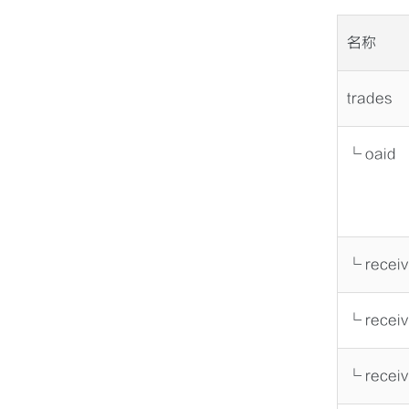
名称
trades
└ oaid
└ recei
└ recei
└ recei