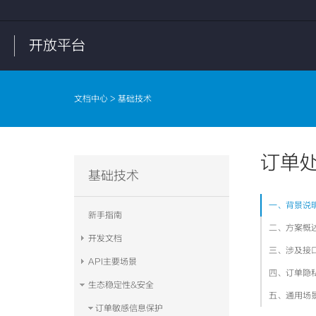
开放平台
文档中心
> 基础技术
订单
基础技术
一、背景说
新手指南
二、方案概
开发文档
三、涉及接
API主要场景
四、订单隐
生态稳定性&安全
五、通用场
订单敏感信息保护