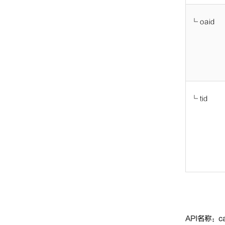
└
oaid
└
tid
API名称：ca