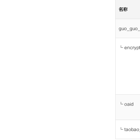
名称
guo_guo_
└
encryp
└
oaid
└
taobao