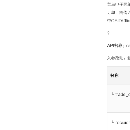
菜鸟电子面单
订单，需传入
中OAID和t
?
API名称：ca
入参改动：新
名称
└
trade_o
└
recipie