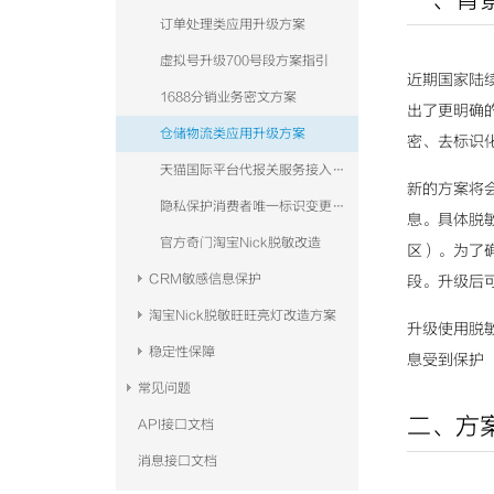
订单处理类应用升级方案
虚拟号升级700号段方案指引
近期国家陆
1688分销业务密文方案
出了更明确
仓储物流类应用升级方案
密、去标识
天猫国际平台代报关服务接入手册
新的方案将
隐私保护消费者唯一标识变更改造方案（TOPAPI）
息。具体脱
官方奇门淘宝Nick脱敏改造
区）。为了确
CRM敏感信息保护
段。升级后
淘宝Nick脱敏旺旺亮灯改造方案
升级使用脱
稳定性保障
息受到保护
常见问题
二、方
API接口文档
消息接口文档