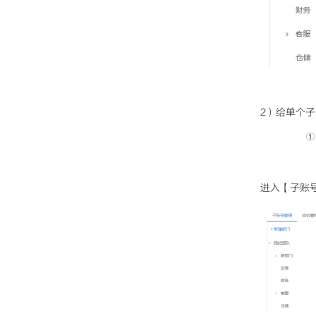
2）给单个
①
进入【子账