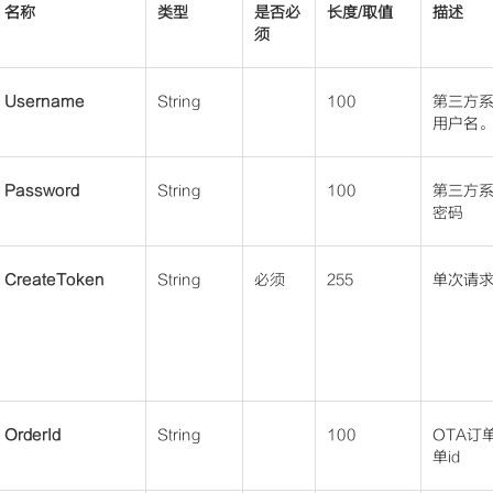
名称
类型
是否必
长度/取值
描述
须
Username
String
100
第三方
用户名
Password
String
100
第三方
密码
CreateToken
String
必须
255
单次请求t
OrderId
String
100
OTA订
单id