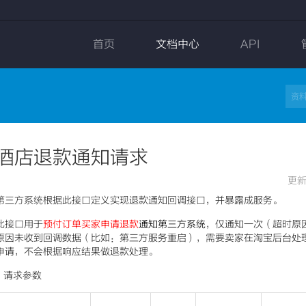
首页
文档中心
API
酒店退款通知请求
更新
第三方系统根据此接口定义实现退款通知回调接口，并暴露成服务。
此接口用于
预付订单
买家申请退款
通知第三方系统
，仅通知一次（超时原
原因未收到回调数据（比如：第三方服务重启），需要卖家在淘宝后台处
申请，不会根据响应结果做退款处理。
请求参数