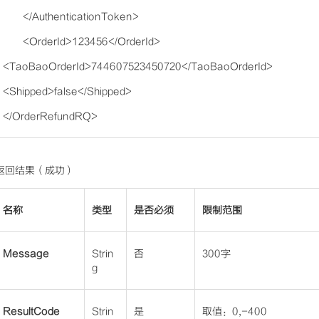
</AuthenticationToken>
<OrderId>123456</OrderId>
<TaoBaoOrderId>744607523450720</TaoBaoOrderId>
<Shipped>false</Shipped>
</OrderRefundRQ>
返回结果（成功）
名称
类型
是否必须
限制范围
Message
Strin
否
300字
g
ResultCode
Strin
是
取值：0,-400