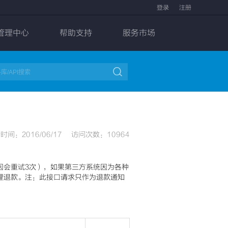
登录
注册
管理中心
帮助支持
服务市场

时间：2016/06/17
访问次数：10964
因会重试3次），如果第三方系统因为各种
理退款。注：此接口请求只作为退款通知