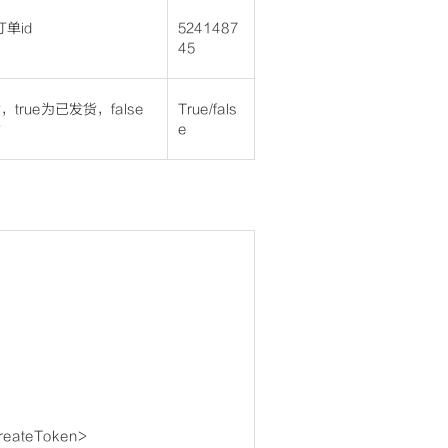
订单id
5241487
45
true为已发货，false
True/fals
货
e
eateToken>