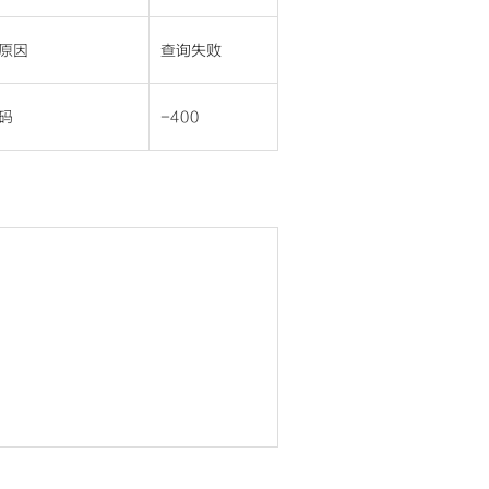
原因
查询失败
码
-400