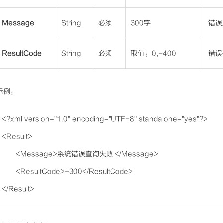
Message
String
必须
300字
错误
ResultCode
String
必须
取值：0,-400
错误
示例：
<?xml version="1.0" encoding="UTF-8" standalone="yes"?>
<Result>
<Message>系统错误查询失败 </Message>
<ResultCode>-300</ResultCode>
</Result>