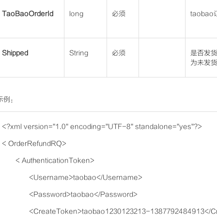
TaoBaoOrderId
long
必须
taobao
Shipped
String
必须
是否发货，
为未发
示例：
<?xml version="1.0" encoding="UTF-8" standalone="yes"?>
< OrderRefundRQ>
< AuthenticationToken>
<Username>taobao</Username>
<Password>taobao</Password>
<CreateToken>taobao1230123213-1387792484913</Cr