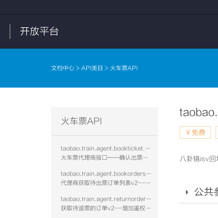
开放平台
文档中心
>
API类目
> 火车票API
taobao.
火车票API
￥免费
taobao.train.agent.bookticket.confirm.vtwo
火车票代理商接口——确认出票是否成功v2--增加鉴权校验
八卦镜isv
taobao.train.agent.bookorders.get.vtwo
代理商获取待出票订单列表v2--增加鉴权校验
公共
taobao.train.agent.returnorders.get.vtwo
获取待退票的订单v2--增加鉴权校验