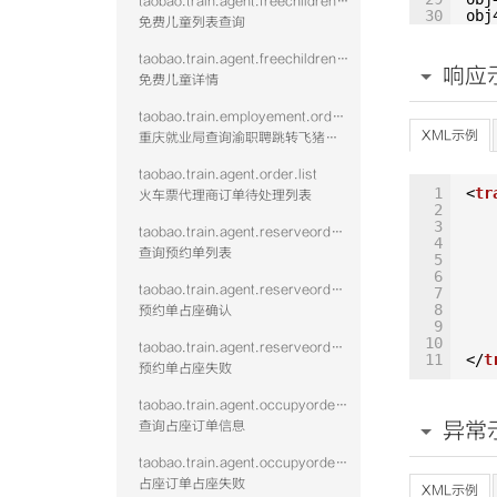
taobao.train.agent.freechildrenlist.query.vtwo
30
obj
免费儿童列表查询
31
obj
32
obj
taobao.train.agent.freechildrendetail.query.vtwo
33
obj
响应
免费儿童详情
34
obj
35
obj
36
obj
taobao.train.employement.order.query
req
XML示例
重庆就业局查询渝职聘跳转飞猪下单的火车票订单
Tra
Sys
taobao.train.agent.order.list
1
<
tr
火车票代理商订单待处理列表
2
3
taobao.train.agent.reserveorderlist.query
4
查询预约单列表
5
6
taobao.train.agent.reserveorderoccupy.confirm
7
8
预约单占座确认
9
10
taobao.train.agent.reserveorderoccupy.fail
11
</
t
预约单占座失败
taobao.train.agent.occupyorder.query
查询占座订单信息
异常
taobao.train.agent.occupyorder.confirm.fail
占座订单占座失败
XML示例