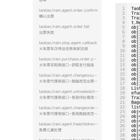
锁单
1
Tao
taobao.train.agent.order.confirm
2
Tra
确认出票
3
Tra
4
t.R
taobao.train.agent.order.fail
5
obj
6
obj
出票失败
7
obj
8
obj
taobao.train.stop.agent.callback
9
obj
火车票车次停运信息商家回调
10
obj
11
obj
taobao.train.purchase.order.payurl
12
obj
13
obj
火车票采购商接口-获取支付链接
14
obj
15
obj
taobao.train.agent.changeissue.confirm.vtwo
16
obj
火车票代理商接口-跑腿改签出票回填-含鉴权校验
17
obj
18
Lis
taobao.train.agent.untreatedchange.query.vtwo
19
efu
20
Tra
火车票代理商接口-查询待处理改签单列表-含鉴权校验
21
Bag
22
lis
taobao.train.agent.changeorderdetail.query.vtwo
23
obj
火车票代理商接口-查询跑腿改签订单详情-含鉴权校验
24
obj
25
obj
taobao.train.agent.freechildrendeal.confirm.vtwo
26
obj
免费儿童处理
27
obj
28
obj
29
obj