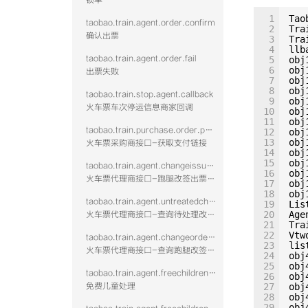
锁单
1
Tao
taobao.train.agent.order.confirm
2
Tra
确认出票
3
Tra
4
llb
taobao.train.agent.order.fail
5
obj
6
obj
出票失败
7
obj
8
obj
taobao.train.stop.agent.callback
9
obj
火车票车次停运信息商家回调
10
obj
11
obj
taobao.train.purchase.order.payurl
12
obj
13
obj
火车票采购商接口-获取支付链接
14
obj
15
obj
taobao.train.agent.changeissue.confirm.vtwo
16
obj
火车票代理商接口-跑腿改签出票回填-含鉴权校验
17
obj
18
obj
taobao.train.agent.untreatedchange.query.vtwo
19
Lis
20
Age
火车票代理商接口-查询待处理改签单列表-含鉴权校验
21
Tra
22
Vtw
taobao.train.agent.changeorderdetail.query.vtwo
23
lis
火车票代理商接口-查询跑腿改签订单详情-含鉴权校验
24
obj
25
obj
taobao.train.agent.freechildrendeal.confirm.vtwo
26
obj
免费儿童处理
27
obj
28
obj
29
obj