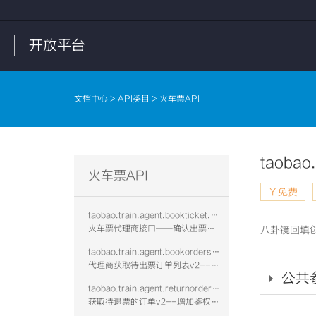
开放平台
文档中心
>
API类目
> 火车票API
taobao.
火车票API
￥免费
taobao.train.agent.bookticket.confirm.vtwo
火车票代理商接口——确认出票是否成功v2--增加鉴权校验
八卦镜回填
taobao.train.agent.bookorders.get.vtwo
代理商获取待出票订单列表v2--增加鉴权校验
公共
taobao.train.agent.returnorders.get.vtwo
获取待退票的订单v2--增加鉴权校验