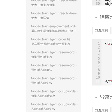
taobao.train.agent.freechildrenlist.query.vtwo
30
obj
免费儿童列表查询
31
obj
32
obj
taobao.train.agent.freechildrendetail.query.vtwo
33
obj
响应
免费儿童详情
34
obj
35
obj
36
obj
taobao.train.employement.order.query
37
obj
XML示例
重庆就业局查询渝职聘跳转飞猪下单的火车票订单
38
obj
39
obj
taobao.train.agent.order.list
40
obj
1
<
tr
火车票代理商订单待处理列表
41
obj
2
req
3
Tra
taobao.train.agent.reserveorderlist.query
4
Sys
查询预约单列表
5
6
taobao.train.agent.reserveorderoccupy.confirm
7
8
预约单占座确认
9
10
taobao.train.agent.reserveorderoccupy.fail
11
</
t
预约单占座失败
taobao.train.agent.occupyorder.query
查询占座订单信息
异常
taobao.train.agent.occupyorder.confirm.fail
占座订单占座失败
XML示例